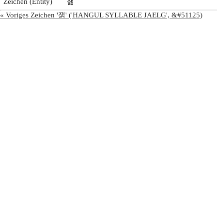
Zeichen (Entity)
잶
« Voriges Zeichen '잵' ('HANGUL SYLLABLE JAELG', &#51125)