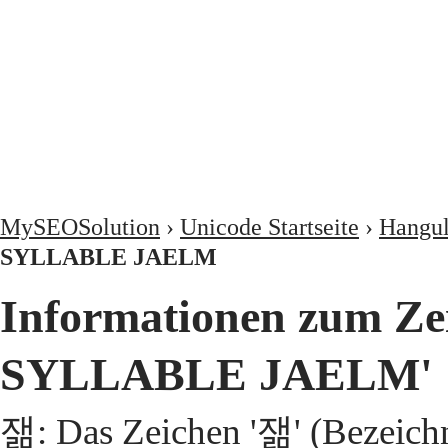
MySEOSolution
›
Unicode Startseite
›
Hangul
SYLLABLE JAELM
Informationen zum Z
SYLLABLE JAELM'
잶: Das Zeichen '잶' (Beze