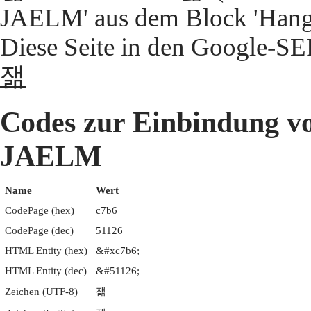
JAELM' aus dem Block 'Hangu
Diese Seite in den Google-S
잶
Codes zur Einbindun
JAELM
Name
Wert
CodePage (hex)
c7b6
CodePage (dec)
51126
HTML Entity (hex)
&#xc7b6;
HTML Entity (dec)
&#51126;
Zeichen (UTF-8)
잶