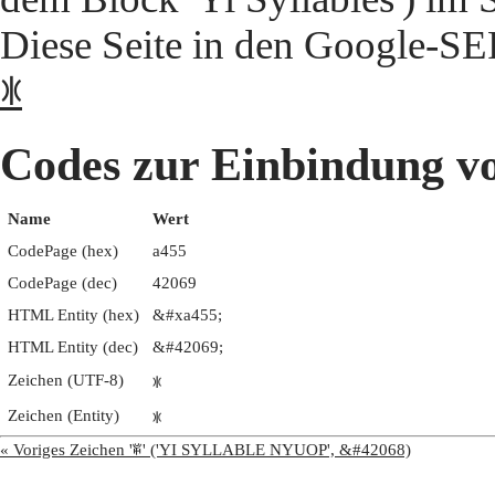
Diese Seite in den Google-S
ꑕ
Codes zur Einbindung
Name
Wert
CodePage (hex)
a455
CodePage (dec)
42069
HTML Entity (hex)
&#xa455;
HTML Entity (dec)
&#42069;
Zeichen (UTF-8)
ꑕ
Zeichen (Entity)
ꑕ
« Voriges Zeichen 'ꑔ' ('YI SYLLABLE NYUOP', &#42068)