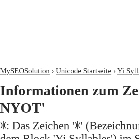
MySEOSolution
›
Unicode Startseite
›
Yi Syll
Informationen zum Z
NYOT'
ꑕ: Das Zeichen 'ꑕ' (Bezeic
dem Block 'Yi Syllables') im 