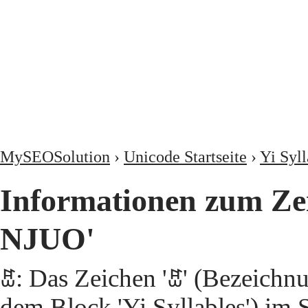
MySEOSolution
›
Unicode Startseite
›
Yi Syll
Informationen zum Z
NJUO'
ꐺ: Das Zeichen 'ꐺ' (Bezeic
dem Block 'Yi Syllables') im 