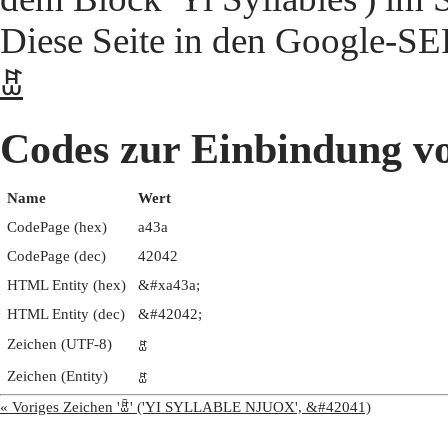
Diese Seite in den Google-S
ꐺ
Codes zur Einbindung
Name
Wert
CodePage (hex)
a43a
CodePage (dec)
42042
HTML Entity (hex)
&#xa43a;
HTML Entity (dec)
&#42042;
Zeichen (UTF-8)
ꐺ
Zeichen (Entity)
ꐺ
« Voriges Zeichen 'ꐹ' ('YI SYLLABLE NJUOX', &#42041)