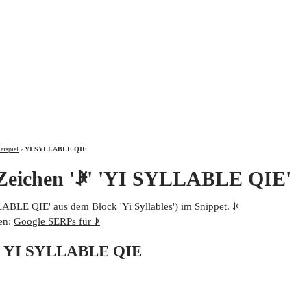
ÜBER
eispiel
›
YI SYLLABLE QIE
Zeichen 'ꐂ' 'YI SYLLABLE QIE'
ABLE QIE' aus dem Block 'Yi Syllables') im Snippet. ꐂ
en:
Google SERPs für ꐂ
on YI SYLLABLE QIE