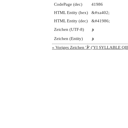
CodePage (dec)
41986
HTML Entity (hex)
&#xa402;
HTML Entity (dec)
&#41986;
Zeichen (UTF-8)
ꐂ
Zeichen (Entity)
ꐂ
« Voriges Zeichen 'ꐁ' ('YI SYLLABLE QI