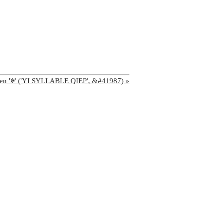
hen 'ꐃ' ('YI SYLLABLE QIEP', &#41987) »