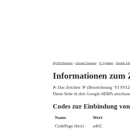
MySEOSolution
›
Unicode Startseite
›
Yi Syllables
›
Zeichen ꐂ B
Informationen zum 
ꐂ: Das Zeichen 'ꐂ' (Bezeichnung 'YI SYLL
Diese Seite in den Google-SERPs anschau
Codes zur Einbindung v
Name
Wert
CodePage (hex)
a402