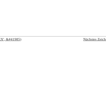
EX', &#41985)
Nächstes Zeic