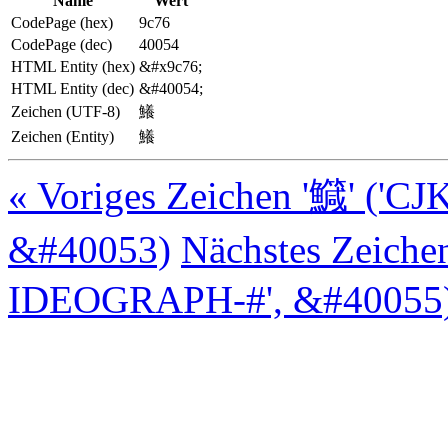
Name
Wert
CodePage (hex)
9c76
CodePage (dec)
40054
HTML Entity (hex)
&#x9c76;
HTML Entity (dec)
&#40054;
Zeichen (UTF-8)
鱶
Zeichen (Entity)
鱶
« Voriges Zeichen '鱵' ('
&#40053)
Nächstes Zeiche
IDEOGRAPH-#', &#40055)