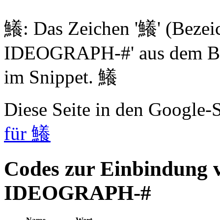
鱶: Das Zeichen '鱶' (Beze
IDEOGRAPH-#' aus dem Blo
im Snippet. 鱶
Diese Seite in den Google
für 鱶
Codes zur Einbindung
IDEOGRAPH-#