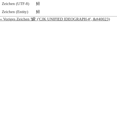
Zeichen (UTF-8)
鱘
Zeichen (Entity)
鱘
« Voriges Zeichen '鱗' ('CJK UNIFIED IDEOGRAPH-#', &#40023)