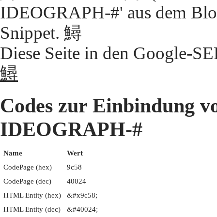
IDEOGRAPH-#' aus dem Block
Snippet. 鱘
Diese Seite in den Google-S
鱘
Codes zur Einbindung 
IDEOGRAPH-#
Name
Wert
CodePage (hex)
9c58
CodePage (dec)
40024
HTML Entity (hex)
&#x9c58;
HTML Entity (dec)
&#40024;