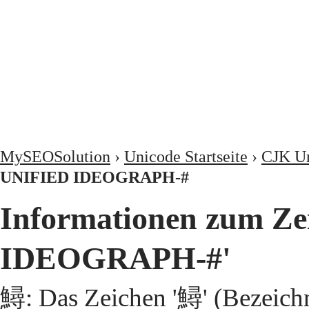
MySEOSolution
›
Unicode Startseite
›
CJK Un
UNIFIED IDEOGRAPH-#
Informationen zum Z
IDEOGRAPH-#'
鱘: Das Zeichen '鱘' (Bezeic