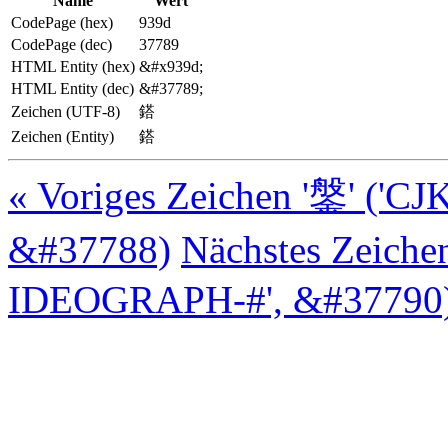
Name
Wert
CodePage (hex)
939d
CodePage (dec)
37789
HTML Entity (hex)
&#x939d;
HTML Entity (dec)
&#37789;
Zeichen (UTF-8)
鎝
Zeichen (Entity)
鎝
« Voriges Zeichen '鎜' ('
&#37788)
Nächstes Zeiche
IDEOGRAPH-#', &#37790)