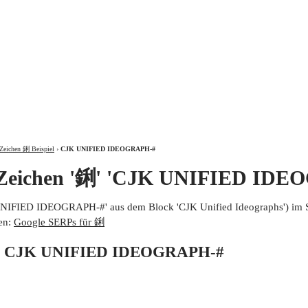
ÜBER
Zeichen 鋓 Beispiel
›
CJK UNIFIED IDEOGRAPH-#
 Zeichen '鋓' 'CJK UNIFIED IDE
UNIFIED IDEOGRAPH-#' aus dem Block 'CJK Unified Ideographs') im 
en:
Google SERPs für 鋓
von CJK UNIFIED IDEOGRAPH-#