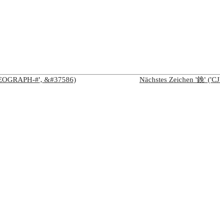
IDEOGRAPH-#', &#37586)
Nächstes Zeichen '鋔' (