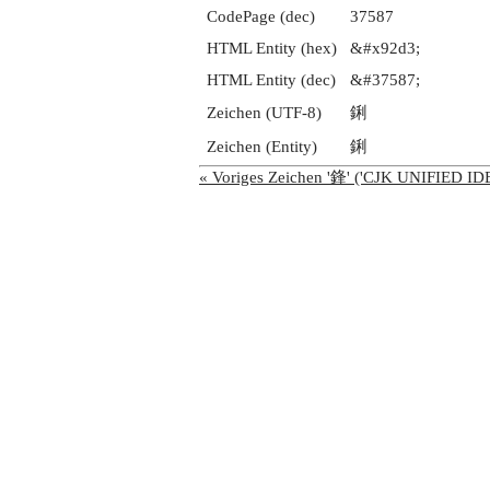
CodePage (dec)
37587
HTML Entity (hex)
&#x92d3;
HTML Entity (dec)
&#37587;
Zeichen (UTF-8)
鋓
Zeichen (Entity)
鋓
« Voriges Zeichen '鋒' ('CJK UNIFIED 