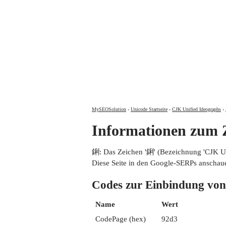
MySEOSolution
›
Unicode Startseite
›
CJK Unified Ideographs
›
Informationen zum
鋓: Das Zeichen '鋓' (Bezeichnung 'CJK 
Diese Seite in den Google-SERPs anschau
Codes zur Einbindung 
Name
Wert
CodePage (hex)
92d3