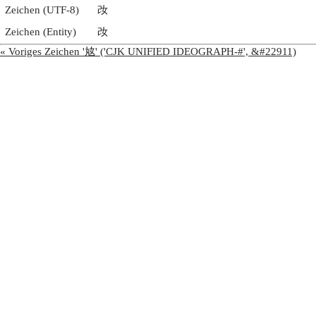
Zeichen (UTF-8)
妀
Zeichen (Entity)
妀
« Voriges Zeichen '奿' ('CJK UNIFIED IDEOGRAPH-#', &#22911)