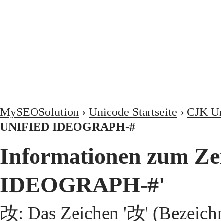
MySEOSolution
›
Unicode Startseite
›
CJK Un
UNIFIED IDEOGRAPH-#
Informationen zum Z
IDEOGRAPH-#'
妀: Das Zeichen '妀' (Bezeic