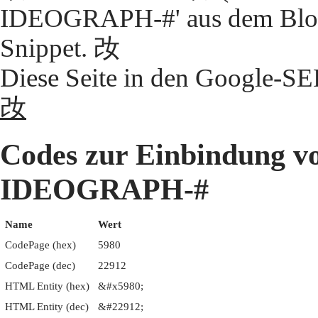
IDEOGRAPH-#' aus dem Block
Snippet. 妀
Diese Seite in den Google-S
妀
Codes zur Einbindung 
IDEOGRAPH-#
Name
Wert
CodePage (hex)
5980
CodePage (dec)
22912
HTML Entity (hex)
&#x5980;
HTML Entity (dec)
&#22912;