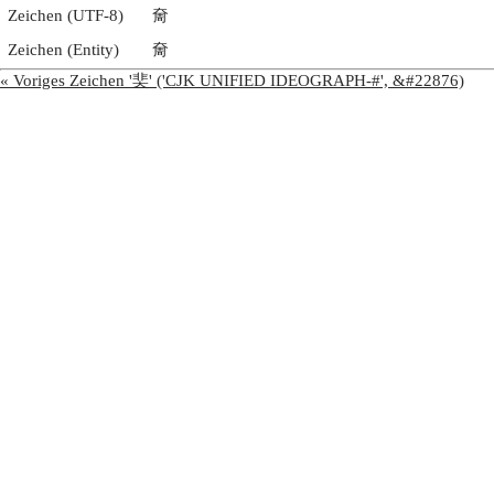
Zeichen (UTF-8)
奝
Zeichen (Entity)
奝
« Voriges Zeichen '奜' ('CJK UNIFIED IDEOGRAPH-#', &#22876)