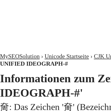
MySEOSolution
›
Unicode Startseite
›
CJK Un
UNIFIED IDEOGRAPH-#
Informationen zum Z
IDEOGRAPH-#'
奝: Das Zeichen '奝' (Bezeic