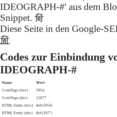
IDEOGRAPH-#' aus dem Block
Snippet. 奝
Diese Seite in den Google-S
奝
Codes zur Einbindung 
IDEOGRAPH-#
Name
Wert
CodePage (hex)
595d
CodePage (dec)
22877
HTML Entity (hex)
&#x595d;
HTML Entity (dec)
&#22877;