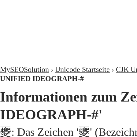
MySEOSolution
›
Unicode Startseite
›
CJK Un
UNIFIED IDEOGRAPH-#
Informationen zum Z
IDEOGRAPH-#'
夒: Das Zeichen '夒' (Bezeic