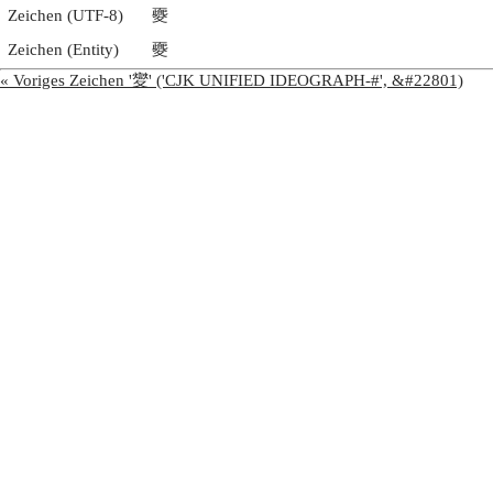
Zeichen (UTF-8)
夒
Zeichen (Entity)
夒
« Voriges Zeichen '夑' ('CJK UNIFIED IDEOGRAPH-#', &#22801)