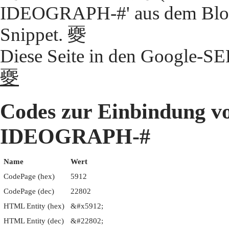
IDEOGRAPH-#' aus dem Block
Snippet. 夒
Diese Seite in den Google-S
夒
Codes zur Einbindung 
IDEOGRAPH-#
Name
Wert
CodePage (hex)
5912
CodePage (dec)
22802
HTML Entity (hex)
&#x5912;
HTML Entity (dec)
&#22802;