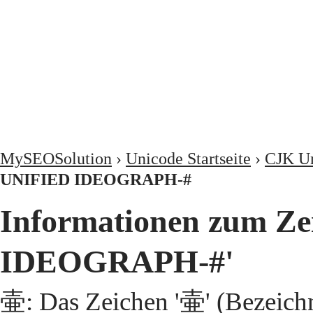
MySEOSolution
›
Unicode Startseite
›
CJK Un
UNIFIED IDEOGRAPH-#
Informationen zum Z
IDEOGRAPH-#'
壷: Das Zeichen '壷' (Bezeic