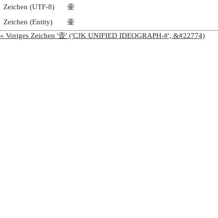
Zeichen (UTF-8)
壷
Zeichen (Entity)
壷
« Voriges Zeichen '壶' ('CJK UNIFIED IDEOGRAPH-#', &#22774)