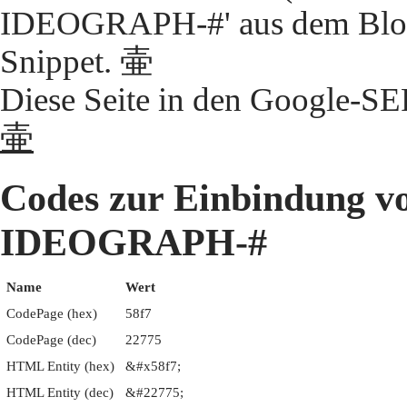
IDEOGRAPH-#' aus dem Block
Snippet. 壷
Diese Seite in den Google-S
壷
Codes zur Einbindung 
IDEOGRAPH-#
Name
Wert
CodePage (hex)
58f7
CodePage (dec)
22775
HTML Entity (hex)
&#x58f7;
HTML Entity (dec)
&#22775;