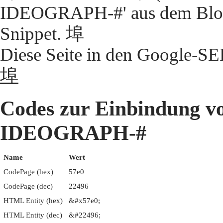
IDEOGRAPH-#' aus dem Block
Snippet. 埠
Diese Seite in den Google-S
埠
Codes zur Einbindung 
IDEOGRAPH-#
Name
Wert
CodePage (hex)
57e0
CodePage (dec)
22496
HTML Entity (hex)
&#x57e0;
HTML Entity (dec)
&#22496;