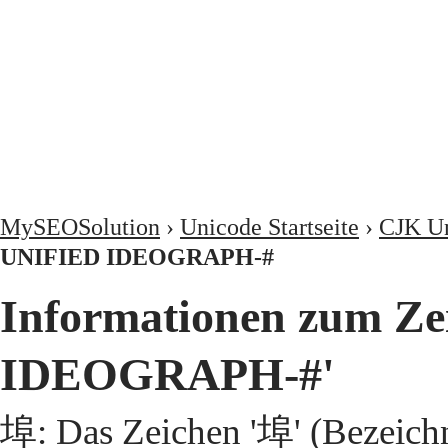
MySEOSolution
›
Unicode Startseite
›
CJK Un
UNIFIED IDEOGRAPH-#
Informationen zum Z
IDEOGRAPH-#'
埠: Das Zeichen '埠' (Bezeic