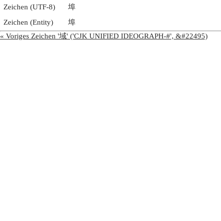
Zeichen (UTF-8)
埠
Zeichen (Entity)
埠
« Voriges Zeichen '域' ('CJK UNIFIED IDEOGRAPH-#', &#22495)