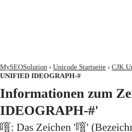
MySEOSolution
›
Unicode Startseite
›
CJK Un
UNIFIED IDEOGRAPH-#
Informationen zum Z
IDEOGRAPH-#'
噾: Das Zeichen '噾' (Bezeic