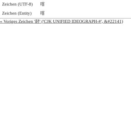
Zeichen (UTF-8)
噾
Zeichen (Entity)
噾
« Voriges Zeichen '噽' ('CJK UNIFIED IDEOGRAPH-#', &#22141)