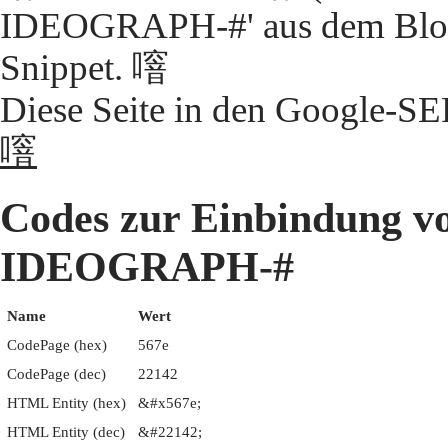
IDEOGRAPH-#' aus dem Block
Snippet. 噾
Diese Seite in den Google-S
噾
Codes zur Einbindung 
IDEOGRAPH-#
Name
Wert
CodePage (hex)
567e
CodePage (dec)
22142
HTML Entity (hex)
&#x567e;
HTML Entity (dec)
&#22142;