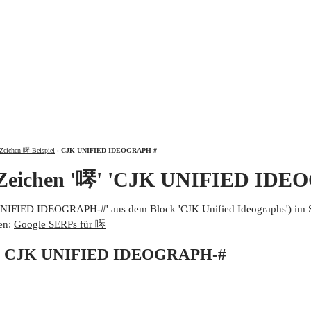
ÜBER
Zeichen 噖 Beispiel
›
CJK UNIFIED IDEOGRAPH-#
 Zeichen '噖' 'CJK UNIFIED IDE
UNIFIED IDEOGRAPH-#' aus dem Block 'CJK Unified Ideographs') im 
en:
Google SERPs für 噖
von CJK UNIFIED IDEOGRAPH-#