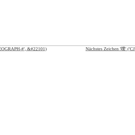
IDEOGRAPH-#', &#22101)
Nächstes Zeichen '噗' (