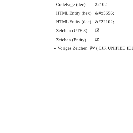
CodePage (dec)
22102
HTML Entity (hex)
&#x5656;
HTML Entity (dec)
&#22102;
Zeichen (UTF-8)
噖
Zeichen (Entity)
噖
« Voriges Zeichen '噕' ('CJK UNIFIED 