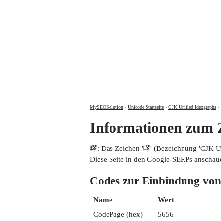
MySEOSolution
›
Unicode Startseite
›
CJK Unified Ideographs
›
Informationen zum
噖: Das Zeichen '噖' (Bezeichnung 'CJK 
Diese Seite in den Google-SERPs anschau
Codes zur Einbindung 
Name
Wert
CodePage (hex)
5656