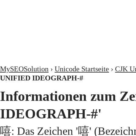
MySEOSolution
›
Unicode Startseite
›
CJK Un
UNIFIED IDEOGRAPH-#
Informationen zum Z
IDEOGRAPH-#'
嘻: Das Zeichen '嘻' (Bezeic