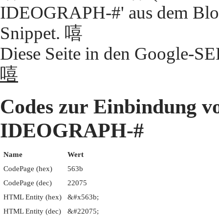
IDEOGRAPH-#' aus dem Block
Snippet. 嘻
Diese Seite in den Google-S
嘻
Codes zur Einbindung 
IDEOGRAPH-#
Name
Wert
CodePage (hex)
563b
CodePage (dec)
22075
HTML Entity (hex)
&#x563b;
HTML Entity (dec)
&#22075;