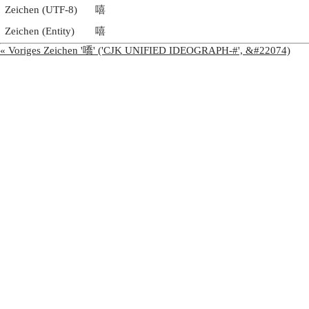
Zeichen (UTF-8)
嘻
Zeichen (Entity)
嘻
« Voriges Zeichen '嘺' ('CJK UNIFIED IDEOGRAPH-#', &#22074)