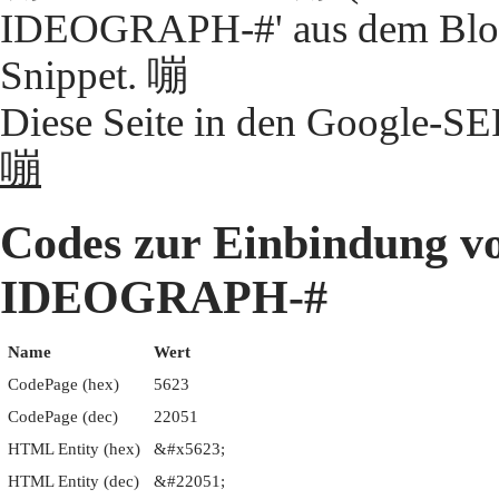
IDEOGRAPH-#' aus dem Block
Snippet. 嘣
Diese Seite in den Google-S
嘣
Codes zur Einbindung 
IDEOGRAPH-#
Name
Wert
CodePage (hex)
5623
CodePage (dec)
22051
HTML Entity (hex)
&#x5623;
HTML Entity (dec)
&#22051;