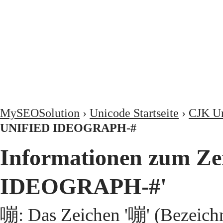
MySEOSolution
›
Unicode Startseite
›
CJK Un
UNIFIED IDEOGRAPH-#
Informationen zum Z
IDEOGRAPH-#'
嘣: Das Zeichen '嘣' (Bezeic