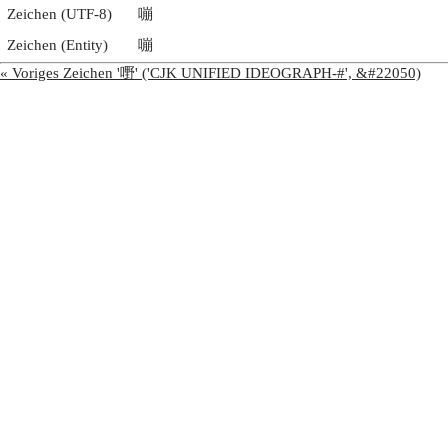
Zeichen (UTF-8)
嘣
Zeichen (Entity)
嘣
« Voriges Zeichen '嘢' ('CJK UNIFIED IDEOGRAPH-#', &#22050)