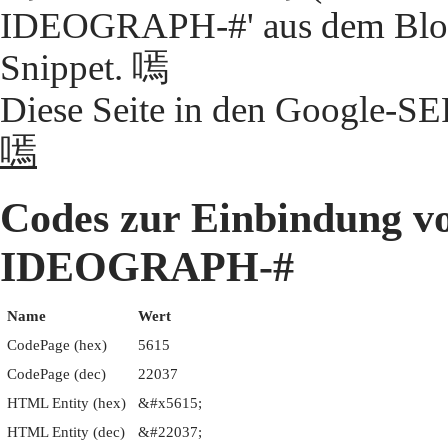
IDEOGRAPH-#' aus dem Block
Snippet. 嘕
Diese Seite in den Google-S
嘕
Codes zur Einbindung 
IDEOGRAPH-#
Name
Wert
CodePage (hex)
5615
CodePage (dec)
22037
HTML Entity (hex)
&#x5615;
HTML Entity (dec)
&#22037;