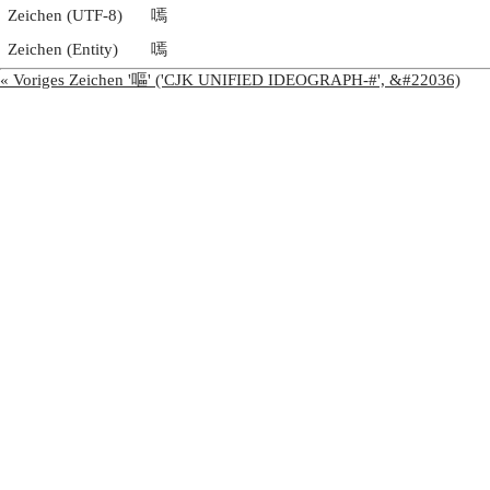
Zeichen (UTF-8)
嘕
Zeichen (Entity)
嘕
« Voriges Zeichen '嘔' ('CJK UNIFIED IDEOGRAPH-#', &#22036)