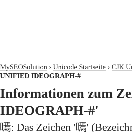
MySEOSolution
›
Unicode Startseite
›
CJK Un
UNIFIED IDEOGRAPH-#
Informationen zum Z
IDEOGRAPH-#'
嘕: Das Zeichen '嘕' (Bezeic