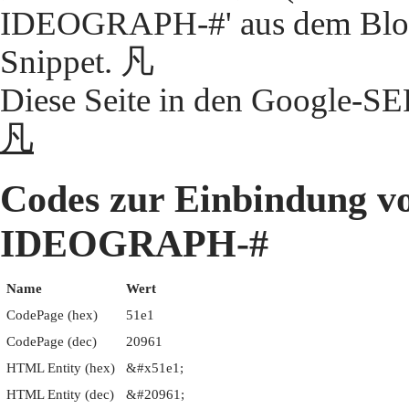
IDEOGRAPH-#' aus dem Block
Snippet. 凡
Diese Seite in den Google-S
凡
Codes zur Einbindung 
IDEOGRAPH-#
Name
Wert
CodePage (hex)
51e1
CodePage (dec)
20961
HTML Entity (hex)
&#x51e1;
HTML Entity (dec)
&#20961;