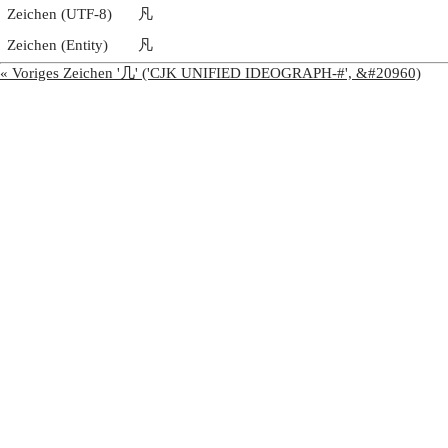
Zeichen (UTF-8)
凡
Zeichen (Entity)
凡
« Voriges Zeichen '几' ('CJK UNIFIED IDEOGRAPH-#', &#20960)