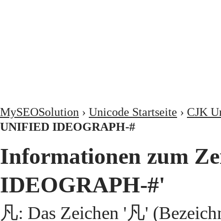
MySEOSolution
›
Unicode Startseite
›
CJK Un
UNIFIED IDEOGRAPH-#
Informationen zum Z
IDEOGRAPH-#'
凡: Das Zeichen '凡' (Bezeic