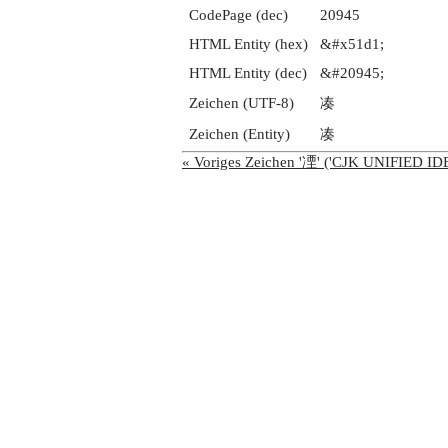
CodePage (dec)
20945
HTML Entity (hex)
&#x51d1;
HTML Entity (dec)
&#20945;
Zeichen (UTF-8)
凑
Zeichen (Entity)
凑
« Voriges Zeichen '凐' ('CJK UNIFIED 