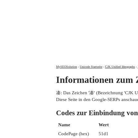
MySEOSolution
›
Unicode Startseite
›
CJK Unified Ideographs
›
Informationen zum
凑: Das Zeichen '凑' (Bezeichnung 'CJK 
Diese Seite in den Google-SERPs anschau
Codes zur Einbindung 
Name
Wert
CodePage (hex)
51d1