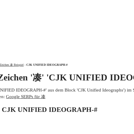
ÜBER
Zeichen 凑 Beispiel
›
CJK UNIFIED IDEOGRAPH-#
 Zeichen '凑' 'CJK UNIFIED IDE
UNIFIED IDEOGRAPH-#' aus dem Block 'CJK Unified Ideographs') im 
en:
Google SERPs für 凑
von CJK UNIFIED IDEOGRAPH-#