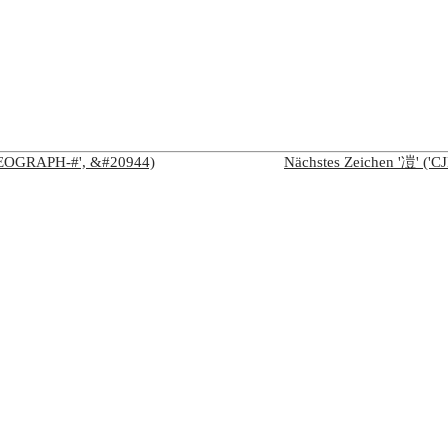
IDEOGRAPH-#', &#20944)
Nächstes Zeichen '凒' (