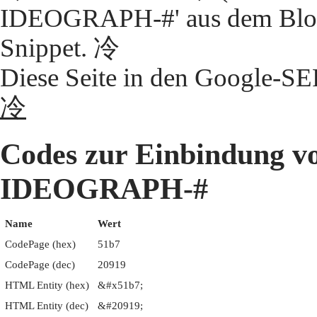
IDEOGRAPH-#' aus dem Block
Snippet. 冷
Diese Seite in den Google-S
冷
Codes zur Einbindung 
IDEOGRAPH-#
Name
Wert
CodePage (hex)
51b7
CodePage (dec)
20919
HTML Entity (hex)
&#x51b7;
HTML Entity (dec)
&#20919;