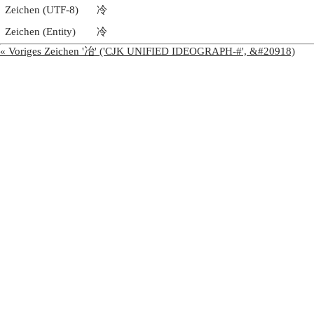
Zeichen (UTF-8)
冷
Zeichen (Entity)
冷
« Voriges Zeichen '冶' ('CJK UNIFIED IDEOGRAPH-#', &#20918)