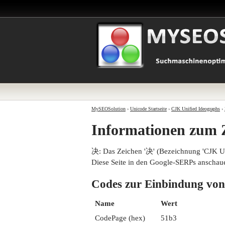
MySEOSolution
›
Unicode Startseite
›
CJK Unified Ideographs
›
Informationen zum
决: Das Zeichen '决' (Bezeichnung 'CJK 
Diese Seite in den Google-SERPs anschau
Codes zur Einbindung 
Name
Wert
CodePage (hex)
51b3