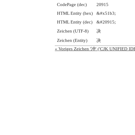
CodePage (dec)
20915
HTML Entity (hex)
&#x51b3;
HTML Entity (dec)
&#20915;
Zeichen (UTF-8)
决
Zeichen (Entity)
决
« Voriges Zeichen '冲' ('CJK UNIFIED 