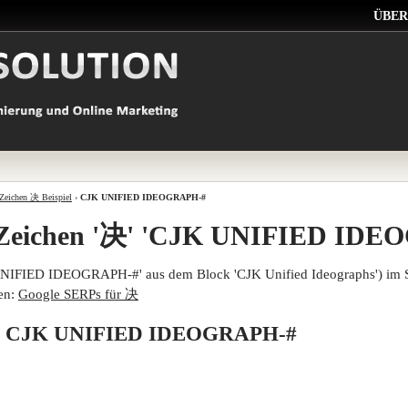
ÜBER
Zeichen 决 Beispiel
›
CJK UNIFIED IDEOGRAPH-#
 Zeichen '决' 'CJK UNIFIED IDE
UNIFIED IDEOGRAPH-#' aus dem Block 'CJK Unified Ideographs') im 
en:
Google SERPs für 决
von CJK UNIFIED IDEOGRAPH-#