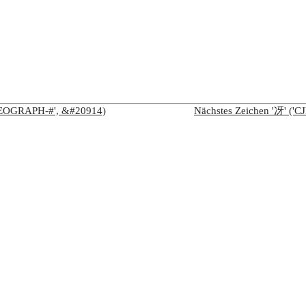
IDEOGRAPH-#', &#20914)
Nächstes Zeichen '冴' (