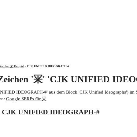
ÜBER
Zeichen 冞 Beispiel
›
CJK UNIFIED IDEOGRAPH-#
 Zeichen '冞' 'CJK UNIFIED IDE
UNIFIED IDEOGRAPH-#' aus dem Block 'CJK Unified Ideographs') im 
en:
Google SERPs für 冞
von CJK UNIFIED IDEOGRAPH-#