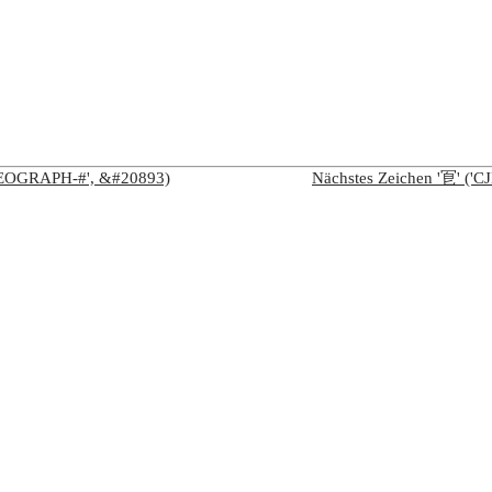
IDEOGRAPH-#', &#20893)
Nächstes Zeichen '冟' (