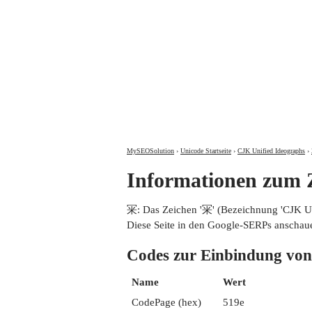
MySEOSolution
›
Unicode Startseite
›
CJK Unified Ideographs
›
Informationen zum
冞: Das Zeichen '冞' (Bezeichnung 'CJK 
Diese Seite in den Google-SERPs anschau
Codes zur Einbindung 
Name
Wert
CodePage (hex)
519e