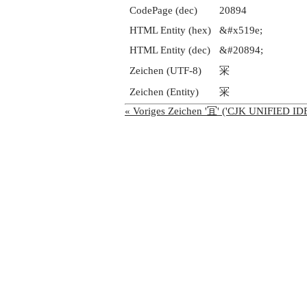
CodePage (dec)
20894
HTML Entity (hex)
&#x519e;
HTML Entity (dec)
&#20894;
Zeichen (UTF-8)
冞
Zeichen (Entity)
冞
« Voriges Zeichen '冝' ('CJK UNIFIED 