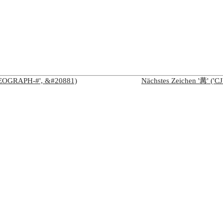
IDEOGRAPH-#', &#20881)
Nächstes Zeichen '冓' (