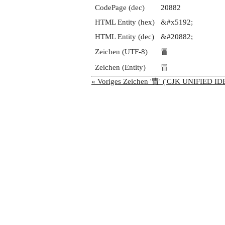
CodePage (dec)
20882
HTML Entity (hex)
&#x5192;
HTML Entity (dec)
&#20882;
Zeichen (UTF-8)
冒
Zeichen (Entity)
冒
« Voriges Zeichen '冑' ('CJK UNIFIED 