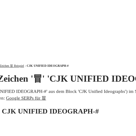
ÜBER
Zeichen 冒 Beispiel
›
CJK UNIFIED IDEOGRAPH-#
 Zeichen '冒' 'CJK UNIFIED IDE
UNIFIED IDEOGRAPH-#' aus dem Block 'CJK Unified Ideographs') im 
en:
Google SERPs für 冒
von CJK UNIFIED IDEOGRAPH-#