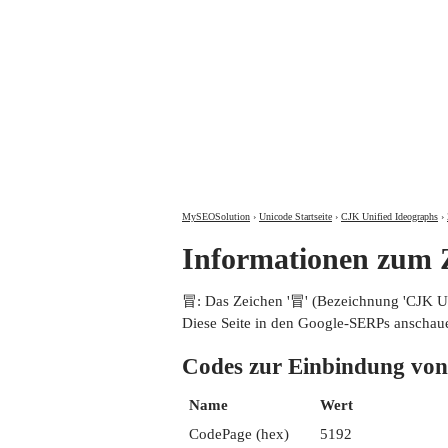
MySEOSolution
›
Unicode Startseite
›
CJK Unified Ideographs
›
Informationen zum
冒: Das Zeichen '冒' (Bezeichnung 'CJK 
Diese Seite in den Google-SERPs anschau
Codes zur Einbindung 
Name
Wert
CodePage (hex)
5192