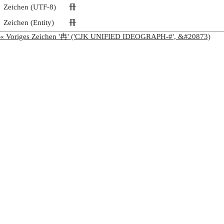
Zeichen (UTF-8)
冊
Zeichen (Entity)
冊
« Voriges Zeichen '冉' ('CJK UNIFIED IDEOGRAPH-#', &#20873)