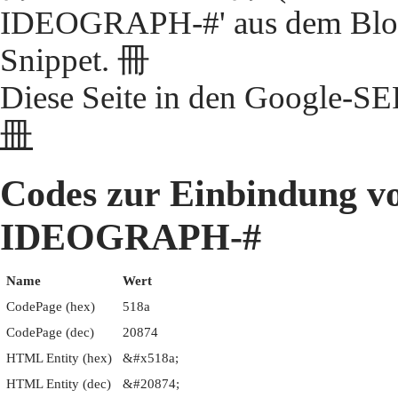
IDEOGRAPH-#' aus dem Block
Snippet. 冊
Diese Seite in den Google-S
冊
Codes zur Einbindung 
IDEOGRAPH-#
Name
Wert
CodePage (hex)
518a
CodePage (dec)
20874
HTML Entity (hex)
&#x518a;
HTML Entity (dec)
&#20874;