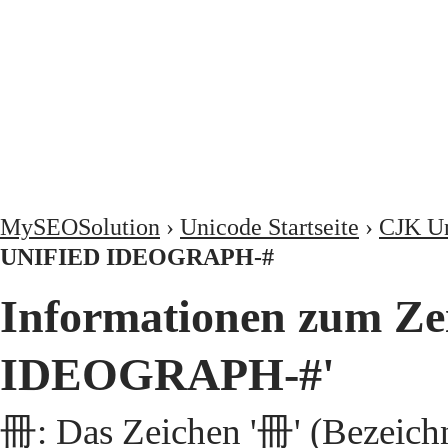
MySEOSolution
›
Unicode Startseite
›
CJK Un
UNIFIED IDEOGRAPH-#
Informationen zum Z
IDEOGRAPH-#'
冊: Das Zeichen '冊' (Bezeic