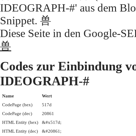
IDEOGRAPH-#' aus dem Block
Snippet. 兽
Diese Seite in den Google-S
兽
Codes zur Einbindung 
IDEOGRAPH-#
Name
Wert
CodePage (hex)
517d
CodePage (dec)
20861
HTML Entity (hex)
&#x517d;
HTML Entity (dec)
&#20861;