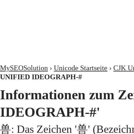
MySEOSolution
›
Unicode Startseite
›
CJK Un
UNIFIED IDEOGRAPH-#
Informationen zum Z
IDEOGRAPH-#'
兽: Das Zeichen '兽' (Bezeic