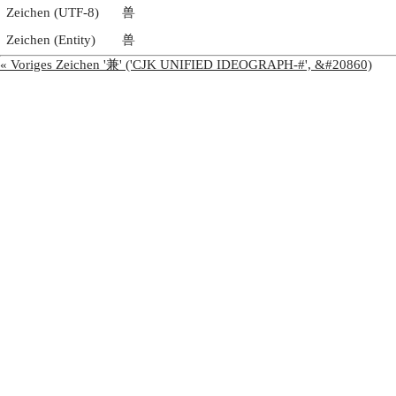
Zeichen (UTF-8)
兽
Zeichen (Entity)
兽
« Voriges Zeichen '兼' ('CJK UNIFIED IDEOGRAPH-#', &#20860)