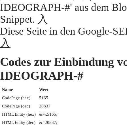
IDEOGRAPH-#' aus dem Block
Snippet. 入
Diese Seite in den Google-S
入
Codes zur Einbindung 
IDEOGRAPH-#
Name
Wert
CodePage (hex)
5165
CodePage (dec)
20837
HTML Entity (hex)
&#x5165;
HTML Entity (dec)
&#20837;