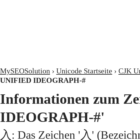
MySEOSolution
›
Unicode Startseite
›
CJK Un
UNIFIED IDEOGRAPH-#
Informationen zum Z
IDEOGRAPH-#'
入: Das Zeichen '入' (Bezeic