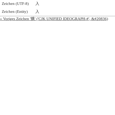
Zeichen (UTF-8)
入
Zeichen (Entity)
入
« Voriges Zeichen '兤' ('CJK UNIFIED IDEOGRAPH-#', &#20836)