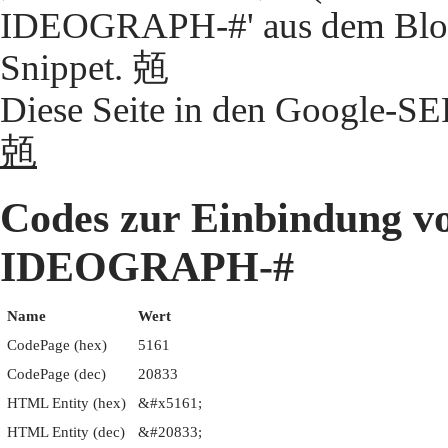
IDEOGRAPH-#' aus dem Block
Snippet. 兡
Diese Seite in den Google-S
兡
Codes zur Einbindung 
IDEOGRAPH-#
Name
Wert
CodePage (hex)
5161
CodePage (dec)
20833
HTML Entity (hex)
&#x5161;
HTML Entity (dec)
&#20833;