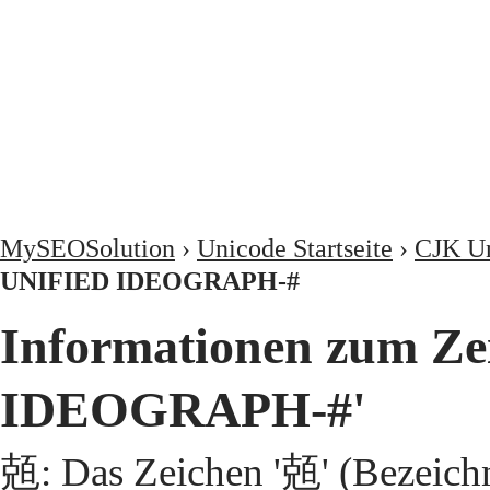
MySEOSolution
›
Unicode Startseite
›
CJK Un
UNIFIED IDEOGRAPH-#
Informationen zum Z
IDEOGRAPH-#'
兡: Das Zeichen '兡' (Bezeic