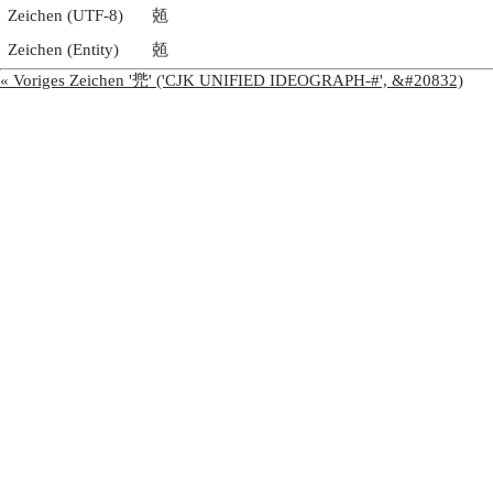
Zeichen (UTF-8)
兡
Zeichen (Entity)
兡
« Voriges Zeichen '兠' ('CJK UNIFIED IDEOGRAPH-#', &#20832)