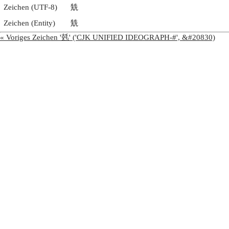
Zeichen (UTF-8)
兟
Zeichen (Entity)
兟
« Voriges Zeichen '兞' ('CJK UNIFIED IDEOGRAPH-#', &#20830)