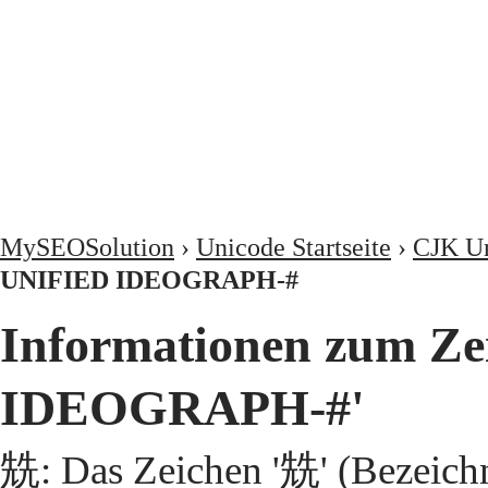
MySEOSolution
›
Unicode Startseite
›
CJK Un
UNIFIED IDEOGRAPH-#
Informationen zum Z
IDEOGRAPH-#'
兟: Das Zeichen '兟' (Bezeic