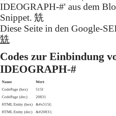
IDEOGRAPH-#' aus dem Block
Snippet. 兟
Diese Seite in den Google-S
兟
Codes zur Einbindung 
IDEOGRAPH-#
Name
Wert
CodePage (hex)
515f
CodePage (dec)
20831
HTML Entity (hex)
&#x515f;
HTML Entity (dec)
&#20831;