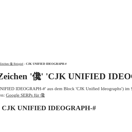
ÜBER
Zeichen 儳 Beispiel
›
CJK UNIFIED IDEOGRAPH-#
 Zeichen '儳' 'CJK UNIFIED IDE
UNIFIED IDEOGRAPH-#' aus dem Block 'CJK Unified Ideographs') im 
en:
Google SERPs für 儳
von CJK UNIFIED IDEOGRAPH-#