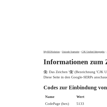
MySEOSolution
›
Unicode Startseite
›
CJK Unified Ideographs
›
Informationen zum
儳: Das Zeichen '儳' (Bezeichnung 'CJK 
Diese Seite in den Google-SERPs anschau
Codes zur Einbindung 
Name
Wert
CodePage (hex)
5133