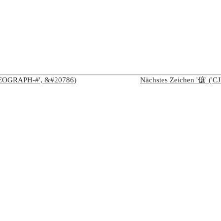
IDEOGRAPH-#', &#20786)
Nächstes Zeichen '儴' (