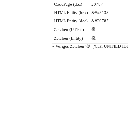
CodePage (dec)
20787
HTML Entity (hex)
&#x5133;
HTML Entity (dec)
&#20787;
Zeichen (UTF-8)
儳
Zeichen (Entity)
儳
« Voriges Zeichen '儲' ('CJK UNIFIED 