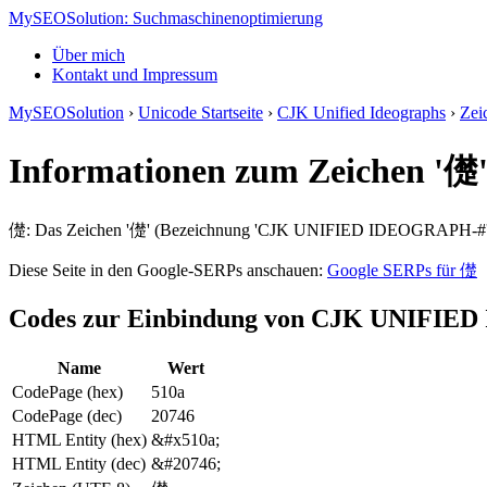
MySEOSolution: Suchmaschinenoptimierung
Über mich
Kontakt und Impressum
MySEOSolution
›
Unicode Startseite
›
CJK Unified Ideographs
›
Zei
Informationen zum Zeichen 
儊: Das Zeichen '儊' (Bezeichnung 'CJK UNIFIED IDEOGRAPH-#' au
Diese Seite in den Google-SERPs anschauen:
Google SERPs für 儊
Codes zur Einbindung von CJK UNIFI
Name
Wert
CodePage (hex)
510a
CodePage (dec)
20746
HTML Entity (hex)
&#x510a;
HTML Entity (dec)
&#20746;