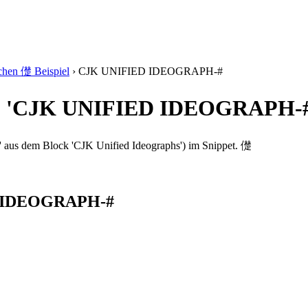
chen 儊 Beispiel
›
CJK UNIFIED IDEOGRAPH-#
'儊' 'CJK UNIFIED IDEOGRAPH-
s dem Block 'CJK Unified Ideographs') im Snippet. 儊
ED IDEOGRAPH-#