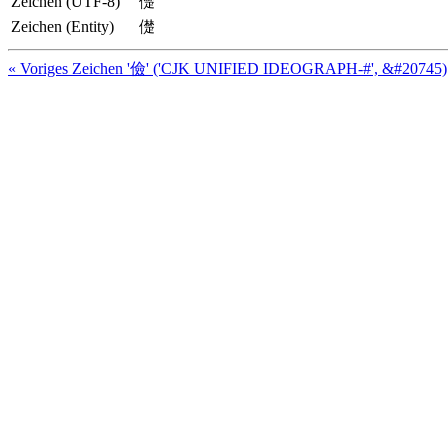
Zeichen (UTF-8)
儊
Zeichen (Entity)
儊
« Voriges Zeichen '儉' ('CJK UNIFIED IDEOGRAPH-#', &#20745)