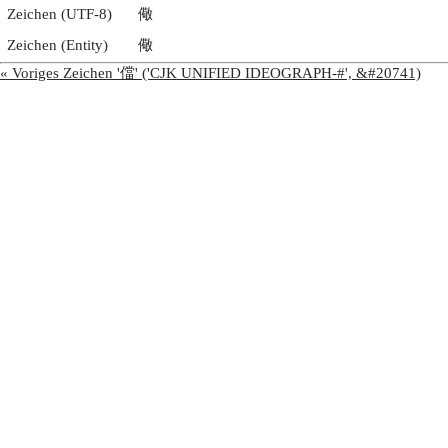
Zeichen (UTF-8)
儆
Zeichen (Entity)
儆
« Voriges Zeichen '儅' ('CJK UNIFIED IDEOGRAPH-#', &#20741)