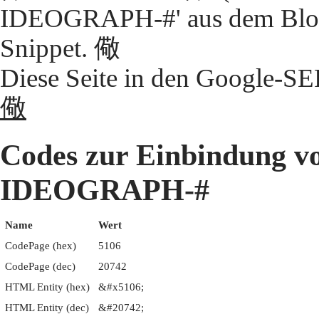
IDEOGRAPH-#' aus dem Block
Snippet. 儆
Diese Seite in den Google-S
儆
Codes zur Einbindung 
IDEOGRAPH-#
Name
Wert
CodePage (hex)
5106
CodePage (dec)
20742
HTML Entity (hex)
&#x5106;
HTML Entity (dec)
&#20742;