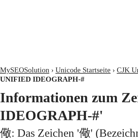
MySEOSolution
›
Unicode Startseite
›
CJK Un
UNIFIED IDEOGRAPH-#
Informationen zum Z
IDEOGRAPH-#'
儆: Das Zeichen '儆' (Bezeic