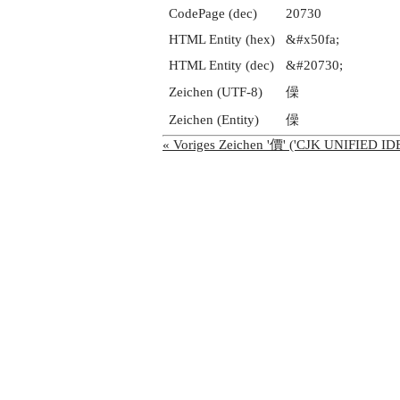
CodePage (dec)
20730
HTML Entity (hex)
&#x50fa;
HTML Entity (dec)
&#20730;
Zeichen (UTF-8)
僺
Zeichen (Entity)
僺
« Voriges Zeichen '價' ('CJK UNIFIED 