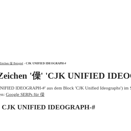
ÜBER
Zeichen 僺 Beispiel
›
CJK UNIFIED IDEOGRAPH-#
 Zeichen '僺' 'CJK UNIFIED IDE
UNIFIED IDEOGRAPH-#' aus dem Block 'CJK Unified Ideographs') im 
en:
Google SERPs für 僺
von CJK UNIFIED IDEOGRAPH-#