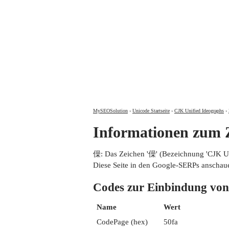
MySEOSolution
›
Unicode Startseite
›
CJK Unified Ideographs
›
Informationen zum
僺: Das Zeichen '僺' (Bezeichnung 'CJK 
Diese Seite in den Google-SERPs anschau
Codes zur Einbindung 
Name
Wert
CodePage (hex)
50fa