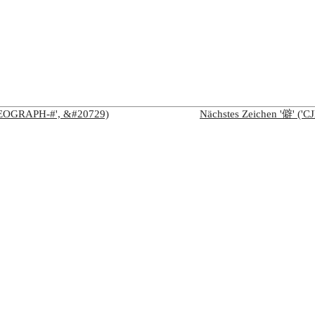
IDEOGRAPH-#', &#20729)
Nächstes Zeichen '僻' (