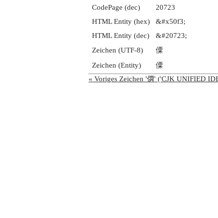
CodePage (dec)
20723
HTML Entity (hex)
&#x50f3;
HTML Entity (dec)
&#20723;
Zeichen (UTF-8)
僳
Zeichen (Entity)
僳
« Voriges Zeichen '僲' ('CJK UNIFIED 