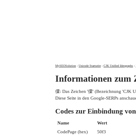
MySEOSolution
›
Unicode Startseite
›
CJK Unified Ideographs
›
Informationen zum
僳: Das Zeichen '僳' (Bezeichnung 'CJK 
Diese Seite in den Google-SERPs anschau
Codes zur Einbindung 
Name
Wert
CodePage (hex)
50f3