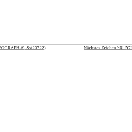
IDEOGRAPH-#', &#20722)
Nächstes Zeichen '僴' (