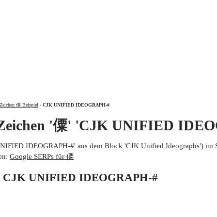
ÜBER
Zeichen 僳 Beispiel
›
CJK UNIFIED IDEOGRAPH-#
 Zeichen '僳' 'CJK UNIFIED IDE
UNIFIED IDEOGRAPH-#' aus dem Block 'CJK Unified Ideographs') im 
en:
Google SERPs für 僳
von CJK UNIFIED IDEOGRAPH-#