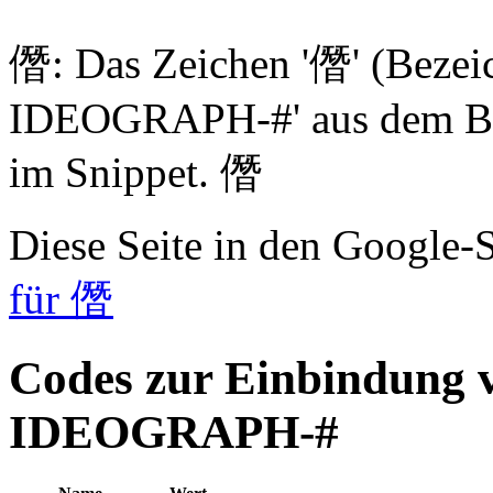
僭: Das Zeichen '僭' (Beze
IDEOGRAPH-#' aus dem Blo
im Snippet. 僭
Diese Seite in den Google
für 僭
Codes zur Einbindung
IDEOGRAPH-#