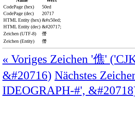
Name
Wert
CodePage (hex)
50ed
CodePage (dec)
20717
HTML Entity (hex)
&#x50ed;
HTML Entity (dec)
&#20717;
Zeichen (UTF-8)
僭
Zeichen (Entity)
僭
« Voriges Zeichen '僬' ('
&#20716)
Nächstes Zeiche
IDEOGRAPH-#', &#20718)