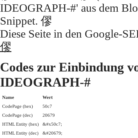
IDEOGRAPH-#' aus dem Block
Snippet. 僇
Diese Seite in den Google-S
僇
Codes zur Einbindung 
IDEOGRAPH-#
Name
Wert
CodePage (hex)
50c7
CodePage (dec)
20679
HTML Entity (hex)
&#x50c7;
HTML Entity (dec)
&#20679;