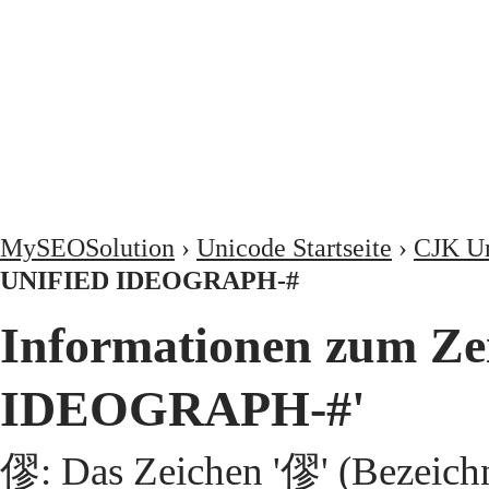
MySEOSolution
›
Unicode Startseite
›
CJK Un
UNIFIED IDEOGRAPH-#
Informationen zum Z
IDEOGRAPH-#'
僇: Das Zeichen '僇' (Bezeic