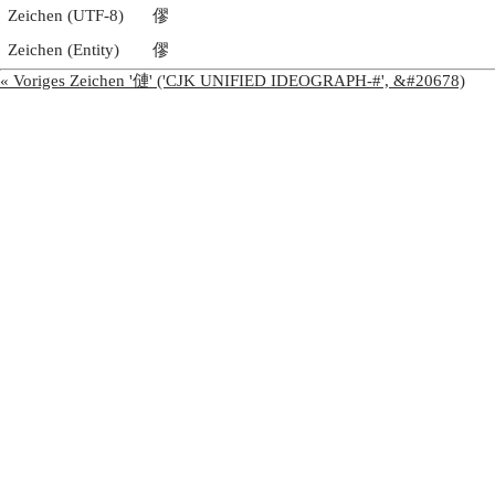
Zeichen (UTF-8)
僇
Zeichen (Entity)
僇
« Voriges Zeichen '僆' ('CJK UNIFIED IDEOGRAPH-#', &#20678)