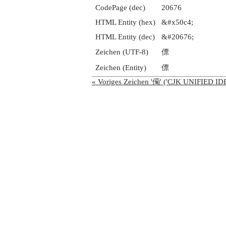
CodePage (dec)
20676
HTML Entity (hex)
&#x50c4;
HTML Entity (dec)
&#20676;
Zeichen (UTF-8)
僄
Zeichen (Entity)
僄
« Voriges Zeichen '僃' ('CJK UNIFIED 