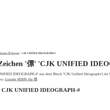
ÜBER
Zeichen 僄 Beispiel
›
CJK UNIFIED IDEOGRAPH-#
 Zeichen '僄' 'CJK UNIFIED IDE
UNIFIED IDEOGRAPH-#' aus dem Block 'CJK Unified Ideographs') im 
en:
Google SERPs für 僄
von CJK UNIFIED IDEOGRAPH-#