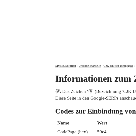
MySEOSolution
›
Unicode Startseite
›
CJK Unified Ideographs
›
Informationen zum
僄: Das Zeichen '僄' (Bezeichnung 'CJK 
Diese Seite in den Google-SERPs anschau
Codes zur Einbindung 
Name
Wert
CodePage (hex)
50c4