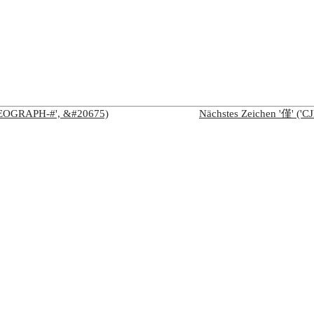
IDEOGRAPH-#', &#20675)
Nächstes Zeichen '僅' (