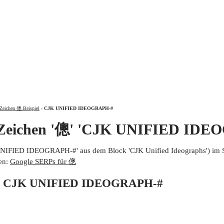
ÜBER
Zeichen 傯 Beispiel
›
CJK UNIFIED IDEOGRAPH-#
 Zeichen '傯' 'CJK UNIFIED IDE
UNIFIED IDEOGRAPH-#' aus dem Block 'CJK Unified Ideographs') im 
en:
Google SERPs für 傯
von CJK UNIFIED IDEOGRAPH-#