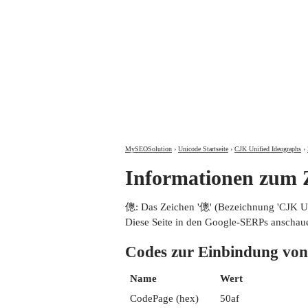
MySEOSolution
›
Unicode Startseite
›
CJK Unified Ideographs
›
Informationen zum
傯: Das Zeichen '傯' (Bezeichnung 'CJK 
Diese Seite in den Google-SERPs anschau
Codes zur Einbindung 
Name
Wert
CodePage (hex)
50af