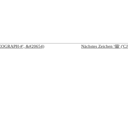
IDEOGRAPH-#', &#20654)
Nächstes Zeichen '傰' (