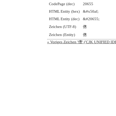
CodePage (dec)
20655
HTML Entity (hex)
&#x50af;
HTML Entity (dec)
&#20655;
Zeichen (UTF-8)
傯
Zeichen (Entity)
傯
« Voriges Zeichen '傮' ('CJK UNIFIED 