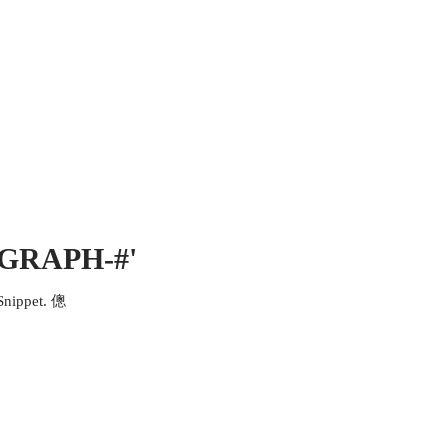
 MICH
KONTAKT UND IMPRESSUM
OGRAPH-#'
Snippet. 傯