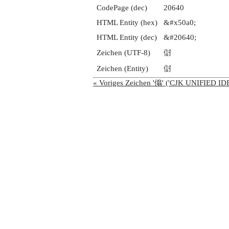
CodePage (dec)
20640
HTML Entity (hex)
&#x50a0;
HTML Entity (dec)
&#20640;
Zeichen (UTF-8)
傠
Zeichen (Entity)
傠
« Voriges Zeichen '傟' ('CJK UNIFIED 