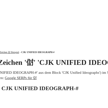
ÜBER
Zeichen 傠 Beispiel
›
CJK UNIFIED IDEOGRAPH-#
 Zeichen '傠' 'CJK UNIFIED IDE
UNIFIED IDEOGRAPH-#' aus dem Block 'CJK Unified Ideographs') im 
en:
Google SERPs für 傠
von CJK UNIFIED IDEOGRAPH-#