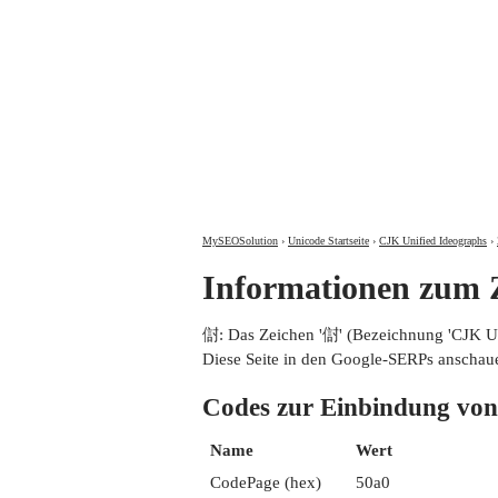
MySEOSolution
›
Unicode Startseite
›
CJK Unified Ideographs
›
Informationen zum
傠: Das Zeichen '傠' (Bezeichnung 'CJK 
Diese Seite in den Google-SERPs anschau
Codes zur Einbindung 
Name
Wert
CodePage (hex)
50a0