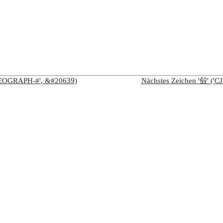
IDEOGRAPH-#', &#20639)
Nächstes Zeichen '傡' (