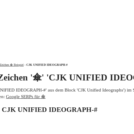
ÜBER
Zeichen 傘 Beispiel
›
CJK UNIFIED IDEOGRAPH-#
 Zeichen '傘' 'CJK UNIFIED IDE
UNIFIED IDEOGRAPH-#' aus dem Block 'CJK Unified Ideographs') im 
en:
Google SERPs für 傘
von CJK UNIFIED IDEOGRAPH-#