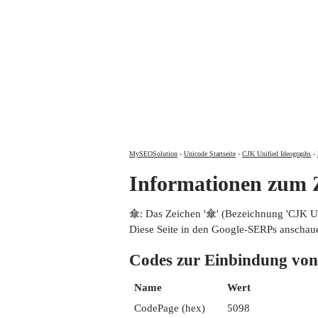
MySEOSolution
›
Unicode Startseite
›
CJK Unified Ideographs
›
Informationen zum
傘: Das Zeichen '傘' (Bezeichnung 'CJK 
Diese Seite in den Google-SERPs anschau
Codes zur Einbindung 
Name
Wert
CodePage (hex)
5098