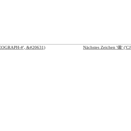
IDEOGRAPH-#', &#20631)
Nächstes Zeichen '備' (