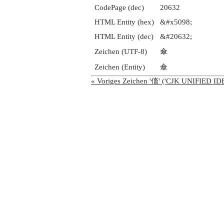
CodePage (dec)
20632
HTML Entity (hex)
&#x5098;
HTML Entity (dec)
&#20632;
Zeichen (UTF-8)
傘
Zeichen (Entity)
傘
« Voriges Zeichen '傗' ('CJK UNIFIED 