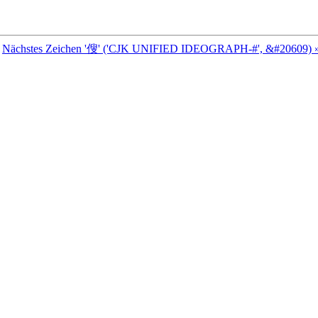
Nächstes Zeichen '傁' ('CJK UNIFIED IDEOGRAPH-#', &#20609) 