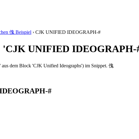
chen 傀 Beispiel
›
CJK UNIFIED IDEOGRAPH-#
'傀' 'CJK UNIFIED IDEOGRAPH-
s dem Block 'CJK Unified Ideographs') im Snippet. 傀
ED IDEOGRAPH-#