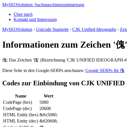
MySEOSolution: Suchmaschinenoptimierung
Über mich
Kontakt und Impressum
MySEOSolution
›
Unicode Startseite
›
CJK Unified Ideographs
›
Zei
Informationen zum Zeichen 
傀: Das Zeichen '傀' (Bezeichnung 'CJK UNIFIED IDEOGRAPH-#' au
Diese Seite in den Google-SERPs anschauen:
Google SERPs für 傀
Codes zur Einbindung von CJK UNIFI
Name
Wert
CodePage (hex)
5080
CodePage (dec)
20608
HTML Entity (hex)
&#x5080;
HTML Entity (dec)
&#20608;