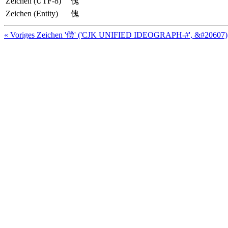
Zeichen (UTF-8)
傀
Zeichen (Entity)
傀
« Voriges Zeichen '偿' ('CJK UNIFIED IDEOGRAPH-#', &#20607)