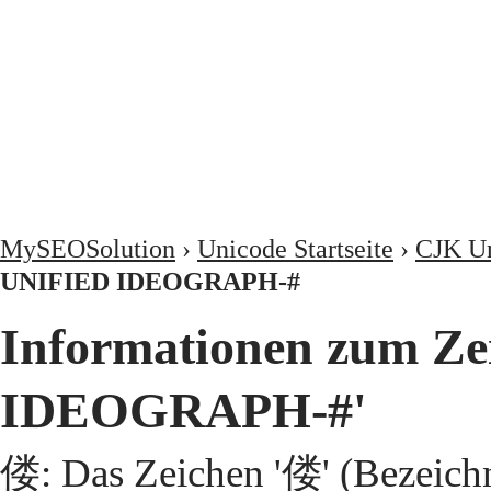
MySEOSolution
›
Unicode Startseite
›
CJK Un
UNIFIED IDEOGRAPH-#
Informationen zum Z
IDEOGRAPH-#'
偻: Das Zeichen '偻' (Bezeic