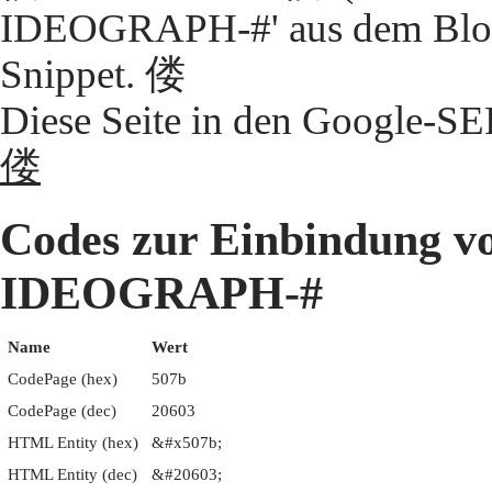
IDEOGRAPH-#' aus dem Block
Snippet. 偻
Diese Seite in den Google-S
偻
Codes zur Einbindung 
IDEOGRAPH-#
Name
Wert
CodePage (hex)
507b
CodePage (dec)
20603
HTML Entity (hex)
&#x507b;
HTML Entity (dec)
&#20603;