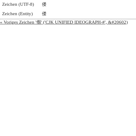
Zeichen (UTF-8)
偻
Zeichen (Entity)
偻
« Voriges Zeichen '偺' ('CJK UNIFIED IDEOGRAPH-#', &#20602)