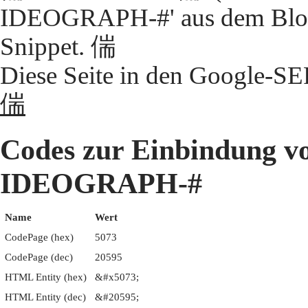
IDEOGRAPH-#' aus dem Block
Snippet. 偳
Diese Seite in den Google-S
偳
Codes zur Einbindung 
IDEOGRAPH-#
Name
Wert
CodePage (hex)
5073
CodePage (dec)
20595
HTML Entity (hex)
&#x5073;
HTML Entity (dec)
&#20595;