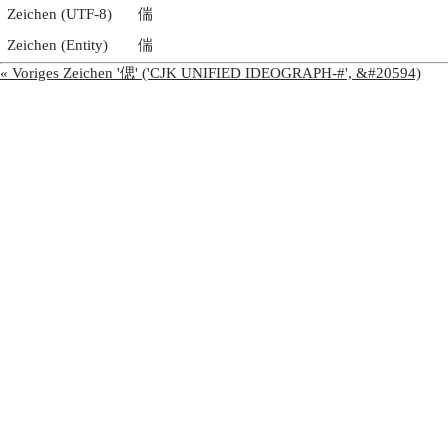
Zeichen (UTF-8)
偳
Zeichen (Entity)
偳
« Voriges Zeichen '偲' ('CJK UNIFIED IDEOGRAPH-#', &#20594)