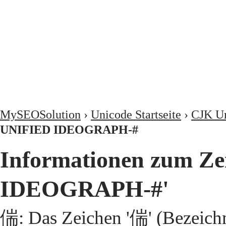
MySEOSolution
›
Unicode Startseite
›
CJK Un
UNIFIED IDEOGRAPH-#
Informationen zum Z
IDEOGRAPH-#'
偳: Das Zeichen '偳' (Bezeic