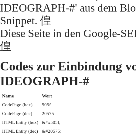
IDEOGRAPH-#' aus dem Block
Snippet. 偟
Diese Seite in den Google-S
偟
Codes zur Einbindung 
IDEOGRAPH-#
Name
Wert
CodePage (hex)
505f
CodePage (dec)
20575
HTML Entity (hex)
&#x505f;
HTML Entity (dec)
&#20575;