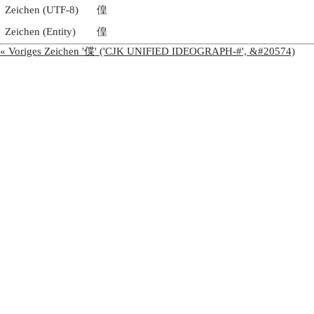
Zeichen (UTF-8)
偟
Zeichen (Entity)
偟
« Voriges Zeichen '偞' ('CJK UNIFIED IDEOGRAPH-#', &#20574)