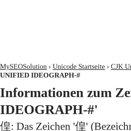
MySEOSolution
›
Unicode Startseite
›
CJK Un
UNIFIED IDEOGRAPH-#
Informationen zum Z
IDEOGRAPH-#'
偟: Das Zeichen '偟' (Bezeic