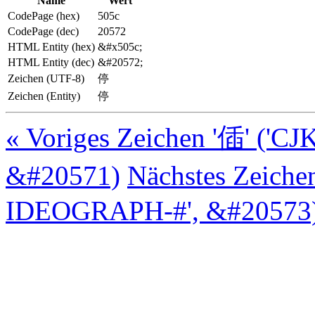
Name
Wert
CodePage (hex)
505c
CodePage (dec)
20572
HTML Entity (hex)
&#x505c;
HTML Entity (dec)
&#20572;
Zeichen (UTF-8)
停
Zeichen (Entity)
停
« Voriges Zeichen '偛' ('
&#20571)
Nächstes Zeiche
IDEOGRAPH-#', &#20573)