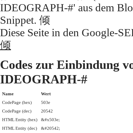
IDEOGRAPH-#' aus dem Block
Snippet. 倾
Diese Seite in den Google-S
倾
Codes zur Einbindung 
IDEOGRAPH-#
Name
Wert
CodePage (hex)
503e
CodePage (dec)
20542
HTML Entity (hex)
&#x503e;
HTML Entity (dec)
&#20542;