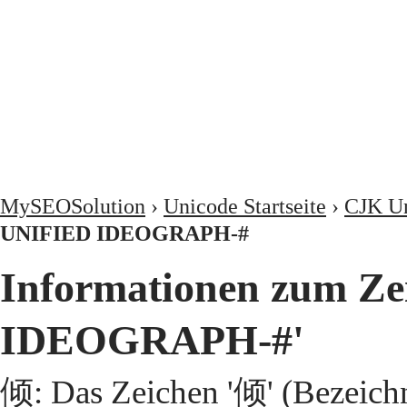
MySEOSolution
›
Unicode Startseite
›
CJK Un
UNIFIED IDEOGRAPH-#
Informationen zum Z
IDEOGRAPH-#'
倾: Das Zeichen '倾' (Bezeic