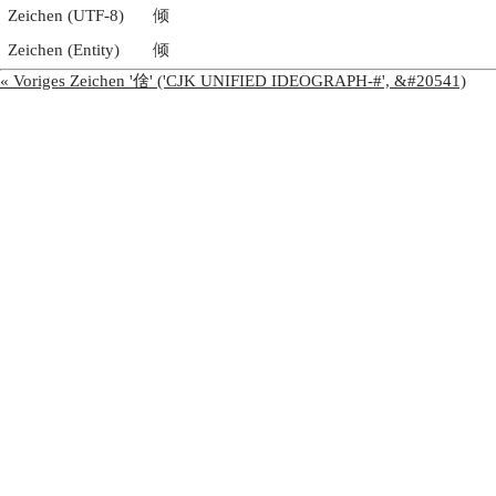
Zeichen (UTF-8)
倾
Zeichen (Entity)
倾
« Voriges Zeichen '倽' ('CJK UNIFIED IDEOGRAPH-#', &#20541)