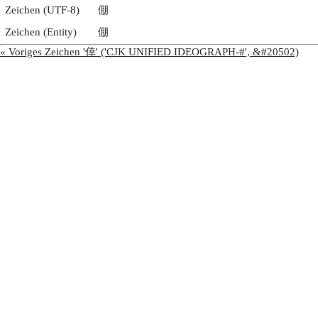
Zeichen (UTF-8)
倗
Zeichen (Entity)
倗
« Voriges Zeichen '倖' ('CJK UNIFIED IDEOGRAPH-#', &#20502)