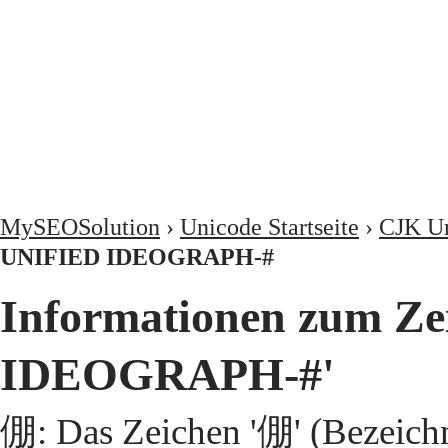
MySEOSolution
›
Unicode Startseite
›
CJK Un
UNIFIED IDEOGRAPH-#
Informationen zum Z
IDEOGRAPH-#'
倗: Das Zeichen '倗' (Bezeic