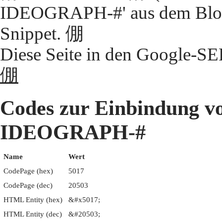
IDEOGRAPH-#' aus dem Block
Snippet. 倗
Diese Seite in den Google-S
倗
Codes zur Einbindung 
IDEOGRAPH-#
Name
Wert
CodePage (hex)
5017
CodePage (dec)
20503
HTML Entity (hex)
&#x5017;
HTML Entity (dec)
&#20503;