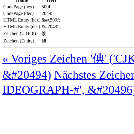
Name
Wert
CodePage (hex)
500f
CodePage (dec)
20495
HTML Entity (hex)
&#x500f;
HTML Entity (dec)
&#20495;
Zeichen (UTF-8)
倏
Zeichen (Entity)
倏
« Voriges Zeichen '倎' ('
&#20494)
Nächstes Zeiche
IDEOGRAPH-#', &#20496)