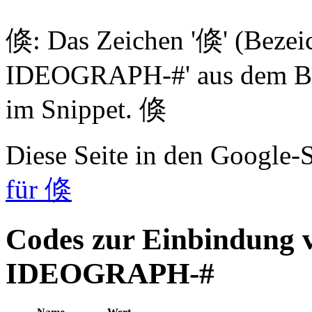
倏: Das Zeichen '倏' (Beze
IDEOGRAPH-#' aus dem Blo
im Snippet. 倏
Diese Seite in den Google
für 倏
Codes zur Einbindung
IDEOGRAPH-#