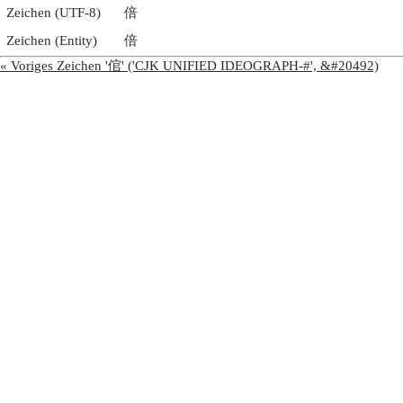
Zeichen (UTF-8)
倍
Zeichen (Entity)
倍
« Voriges Zeichen '倌' ('CJK UNIFIED IDEOGRAPH-#', &#20492)