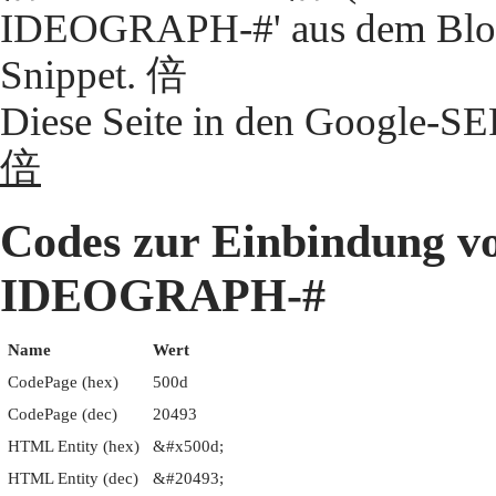
IDEOGRAPH-#' aus dem Block
Snippet. 倍
Diese Seite in den Google-S
倍
Codes zur Einbindung 
IDEOGRAPH-#
Name
Wert
CodePage (hex)
500d
CodePage (dec)
20493
HTML Entity (hex)
&#x500d;
HTML Entity (dec)
&#20493;