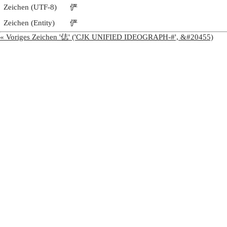
Zeichen (UTF-8)
俨
Zeichen (Entity)
俨
« Voriges Zeichen '俧' ('CJK UNIFIED IDEOGRAPH-#', &#20455)