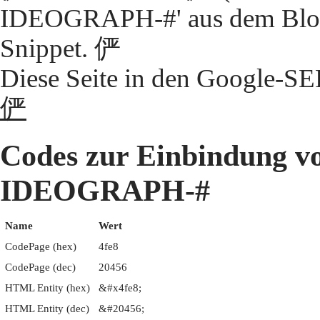
IDEOGRAPH-#' aus dem Block
Snippet. 俨
Diese Seite in den Google-S
俨
Codes zur Einbindung 
IDEOGRAPH-#
Name
Wert
CodePage (hex)
4fe8
CodePage (dec)
20456
HTML Entity (hex)
&#x4fe8;
HTML Entity (dec)
&#20456;